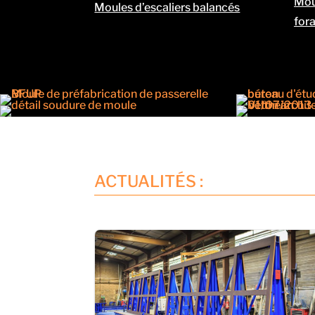
Mou
Moules d’escaliers balancés
for
ACTUALITÉS :