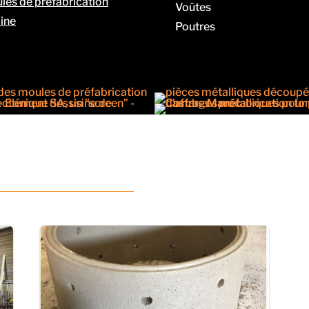
les de préfabrication
Voûtes
aine
Poutres