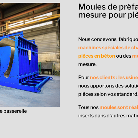
Moules de préfa
mesure pour pi
Nous concevons, fabriquon
machines spéciales de c
pièces en béton
ou des
mo
mesure.
Pour
nos clients : les usi
nous apportons des soluti
pièces selon vos standards
Tous nos
moules sont réal
e passerelle
inserts dans d’autres mati