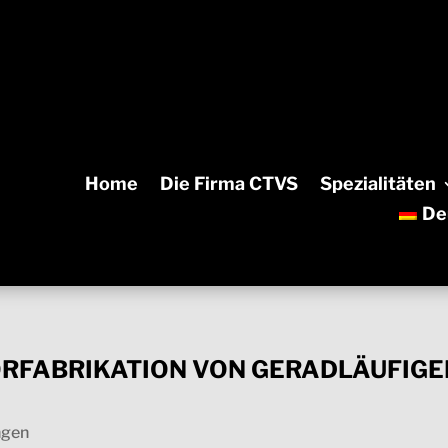
Home
Die Firma CTVS
Spezialitäten
De
ORFABRIKATION VON GERADLÄUFIG
ngen